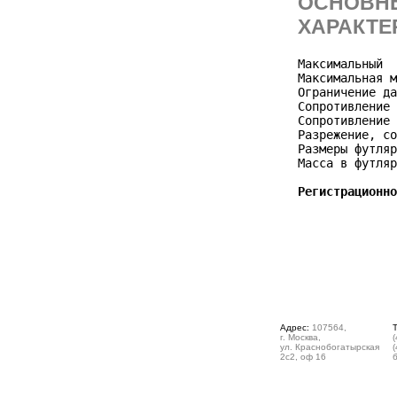
ОСНОВНЫ
ХАРАКТЕ
Максимальный  
Максимальная м
Ограничение да
Сопротивление 
Сопротивление 
Разрежение, со
Размеры футляр
Масса в футляр
Регистрационно
Адрес:
107564,
г. Москва,
(
ул. Краснобогатырская
(
2с2, оф 16