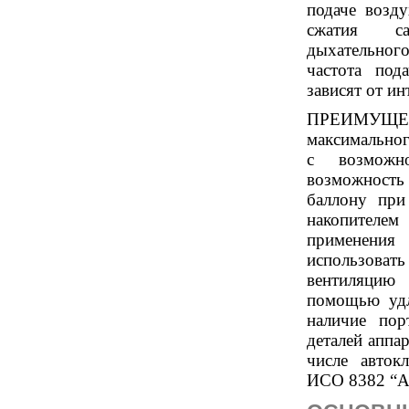
подаче возд
сжатия са
дыхательного
частота под
зависят от ин
ПРЕИМУЩЕСТ
максимальног
с возможно
возможность
баллону при
накопителем
применения
использовать
вентиляцию
помощью удл
наличие пор
деталей аппа
числе автокл
ИСО 8382 “А