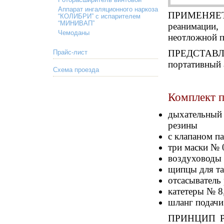
Роторасширитель винтовой
Аппарат ингаляционного наркоза
ПРИМЕНЯЕТС
“КОЛИБРИ” с испарителем
“МИНИВАП”
реанимации,
Чемоданы
неотложной п
ПРЕДСТАВЛЯ
Прайс-лист
портативный 
Схема проезда
Комплект п
дыхательный
резины
с клапаном п
три маски № 
воздуховоды 
щипцы для та
отсасыватель
катетеры № 8
шланг подачи
ПРИНЦИП РА